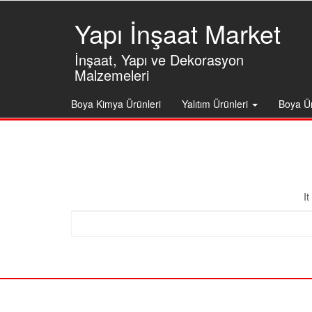
Skip
to
Yapı İnşaat Market
the
content
İnşaat, Yapı ve Dekorasyon
Malzemeleri
Boya Kimya Ürünleri
Yalıtım Ürünleri
Boya Ür
I